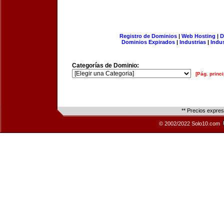
Registro de Dominios
|
Web Hosting
|
D
Dominios Expirados
|
Industrias
|
Indu
Categorías de Dominio:
[Pág. princi
** Precios expre
© 2002/2022 Solo10.com