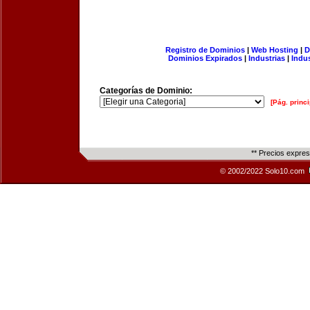
Registro de Dominios
|
Web Hosting
|
D
Dominios Expirados
|
Industrias
|
Indu
Categorías de Dominio:
[Pág. princi
** Precios expre
© 2002/2022 Solo10.com