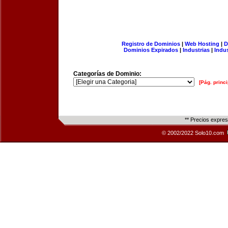
Registro de Dominios
|
Web Hosting
|
D
Dominios Expirados
|
Industrias
|
Indu
Categorías de Dominio:
[Pág. princi
** Precios expre
© 2002/2022 Solo10.com